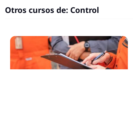
Otros cursos de:
Control
2:00 pm
Mar 01 Sep, 2026
Auditoria de Obra
$
3,200.00
Afiliados: $1,600.00
Estudiantes: $2,560.00
12 horas
Ciudad de México
En Línea