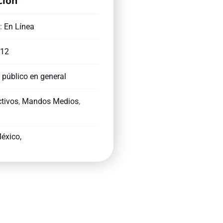
ción
:
En Línea
 12
: público en general
ctivos
,
Mandos Medios
,
éxico,