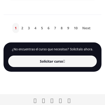
1
2
3
4
5
6
7
8
9
10
Next
¿No encuentras el curso que necesitas? Solicítalo ahora.
Solicitar curso