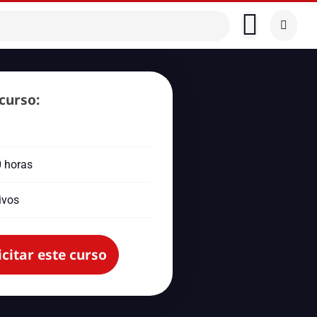
curso:
0 horas
ivos
icitar este curso