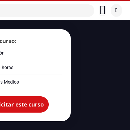
curso:
ión
0 horas
s Medios
icitar este curso