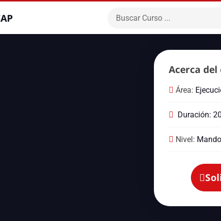
CAP
Acerca del 
Área:
Ejecuc
Duración: 2
Nivel:
Mando
Sol