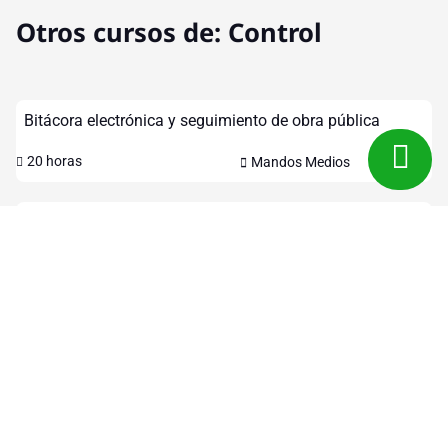
Otros cursos de:
Control
Bitácora electrónica y seguimiento de obra pública
20 horas
Mandos Medios
Supervisón de los trabajos del concreto
,
Mandos Medios
20 horas
Operativos
Supervisión de obra
20 horas
Mandos Medios