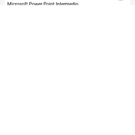
Microsoft Power Point Intermedio
10 horas
Mandos Medios
Presentaciones con Prezi
10 horas
Mandos Medios
Microsoft Power Point Avanzado
10 horas
Mandos Medios
Microsoft Word Avanzado
10 horas
Mandos Medios
Microsoft Excel Avanzado