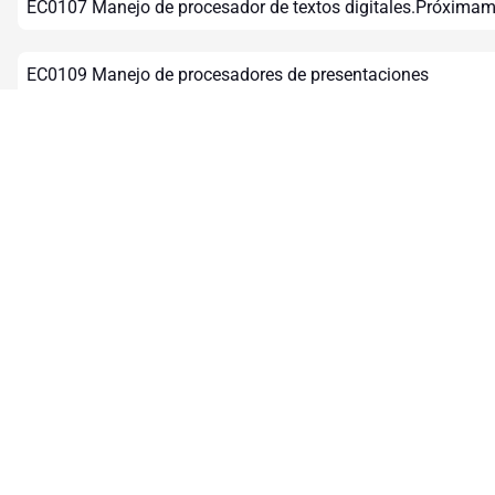
EC0107 Manejo de procesador de textos digitales.Próxima
EC0109 Manejo de procesadores de presentaciones
digitales.Próximamente.
EC0586.01 Instalación de sistemas fotovoltaicos en residen
industria.
EC1181 Supervisión de sistemas fotovoltaicos en residencia
industria.
EC0903.02 Promoción especializada en productos de crédi