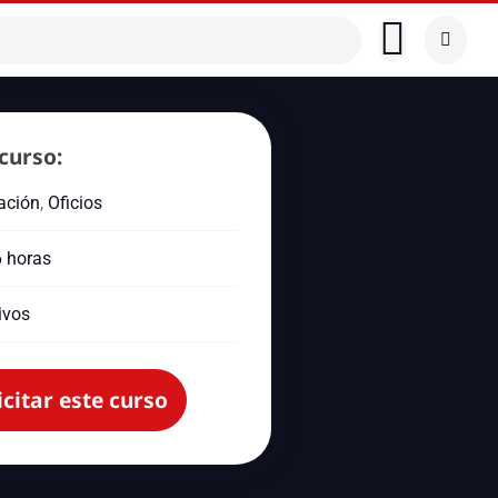
curso:
cación
,
Oficios
6 horas
ivos
icitar este curso