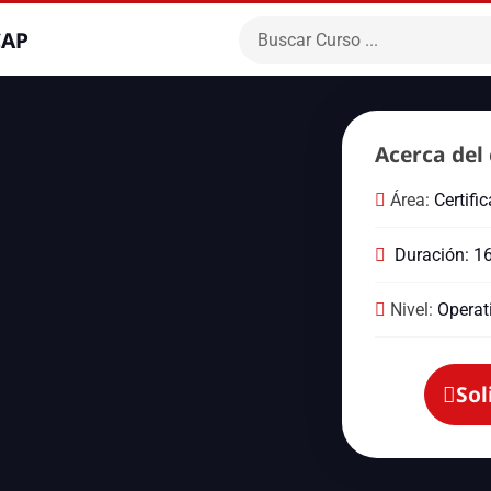
CAP
Acerca del 
Área:
Certifi
Duración: 1
Nivel:
Operat
Sol