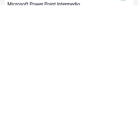
Microsoft Power Point Intermedio
10 horas
Mandos Medios
Presentaciones con Prezi
10 horas
Mandos Medios
Microsoft Power Point Avanzado
10 horas
Mandos Medios
Microsoft Word Avanzado
10 horas
Mandos Medios
Microsoft Excel Avanzado