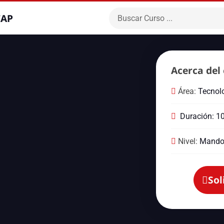
CAP
Acerca del 
Área:
Tecnolo
Duración: 1
Nivel:
Mando
Sol