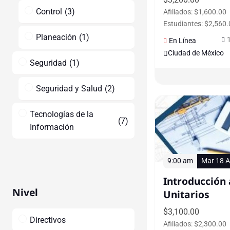
Control
(
3
)
Afiliados: $1,600.00
Estudiantes: $2,560.
Planeación
(
1
)
En Línea
Ciudad de México
Seguridad
(
1
)
Seguridad y Salud
(
2
)
Tecnologías de la
(
7
)
Información
9:00 am
Mar 18 A
Introducción 
Nivel
Unitarios
$
3,100.00
Directivos
Afiliados: $2,300.00