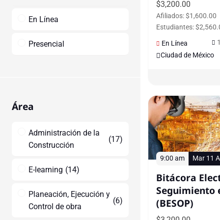
$
3,200.00
Afiliados: $1,600.00
En Línea
Estudiantes: $2,560.
En Línea
Presencial
Ciudad de México
Área
Administración de la
(
17
)
Construcción
9:00 am
Mar 11 A
E-learning
(
14
)
Bitácora Elec
Seguimiento 
Planeación, Ejecución y
(
6
)
(BESOP)
Control de obra
$
3,200.00