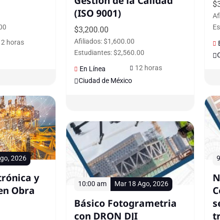
Gestión de la Calidad
$
(ISO 9001)
Af
00
Es
$
3,200.00
Afiliados: $1,600.00
12 horas
Estudiantes: $2,560.00
12 horas
En Línea
Ciudad de México
go, 2026
9
trónica y
N
10:00 am
Mar 18 Ago, 2026
en Obra
C
Básico Fotogrametria
s
con DRON DJI
t