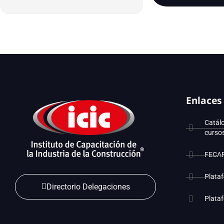
Enlaces
Catál
curso
FECA
Plata
Directorio Delegaciones
Plata