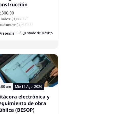
onstrucción
2,300.00
iliados: $1,800.00
tudiantes: $1,800.00
8
Estado de México
Presencial
:00 am
Mié 12 Ago, 2026
itácora electrónica y
eguimiento de obra
ública (BESOP)