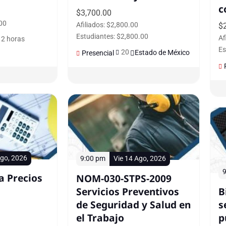
c
$
3,700.00
00
Afiliados: $2,800.00
$
Estudiantes: $2,800.00
Af
12 horas
Es
20
Estado de México
Presencial
go, 2026
9:00 pm
Vie 14 Ago, 2026
9
a Precios
NOM-030-STPS-2009
Servicios Preventivos
B
de Seguridad y Salud en
s
el Trabajo
p