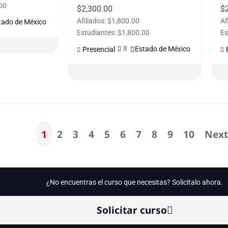
00
$
2,300.00
$
Afiliados: $1,800.00
Af
tado de México
Estudiantes: $1,800.00
Es
8
Estado de México
Presencial
1
2
3
4
5
6
7
8
9
10
Nex
¿No encuentras el curso que necesitas? Solicítalo ahora.
Solicitar curso