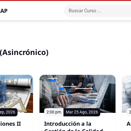
CAP
 (Asincrónico)
ep, 2026
2:00 pm
Mar 25 Ago, 2026
2
iones II
Introducción a la
A