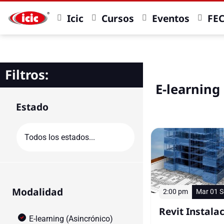
Icic
Cursos
Eventos
FE
Filtros:
E-learning
Estado
Modalidad
2:00 pm
Mar 01 S
Revit Instalac
E-learning (Asincrónico)