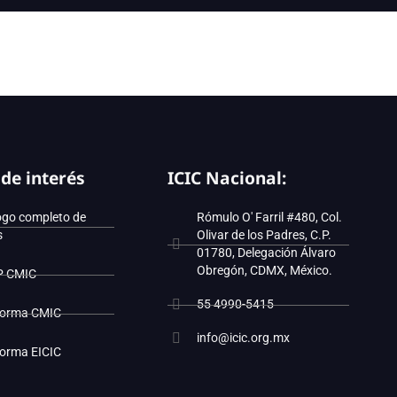
 de interés
ICIC Nacional:
ogo completo de
Rómulo O' Farril #480, Col.
s
Olivar de los Padres, C.P.
01780, Delegación Álvaro
Obregón, CDMX, México.
P CMIC
55 4990-5415
forma CMIC
info@icic.org.mx
forma EICIC