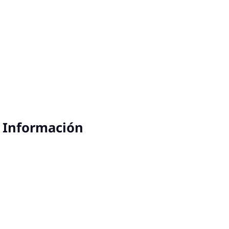
a Información
go, 2026
9:00 am
Lun 10 Ago, 2026
4