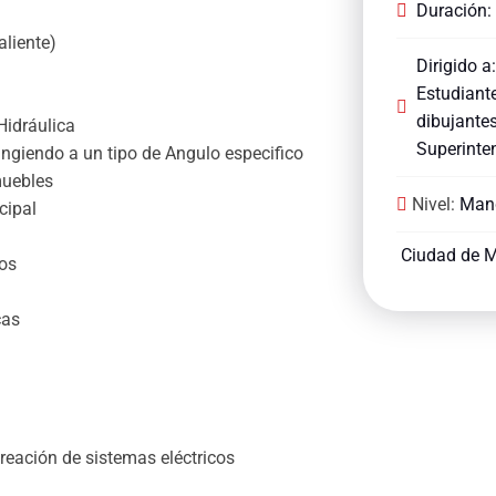
Duración:
aliente)
Dirigido a
Estudiante
dibujantes
 Hidráulica
Superinten
ngiendo a un tipo de Angulo especifico
muebles
Nivel:
Man
cipal
Ciudad de M
dos
cas
reación de sistemas eléctricos