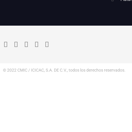
© 2022 CMIC / ICICAC, S.A. DE C.V., todos los derechos reservados.