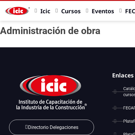
Icic
Cursos
Eventos
FE
Administración de obra
Enlaces
Catál
curso
FECA
Plata
Directorio Delegaciones
Plata