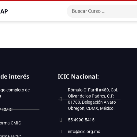
CAP
 de interés
ICIC Nacional:
ogo completo de
Rómulo O' Farril #480, Col.
s
Olivar de los Padres, C.P.
01780, Delegación Álvaro
Obregón, CDMX, México.
P CMIC
55 4990-5415
forma CMIC
info@icic.org.mx
forma EICIC