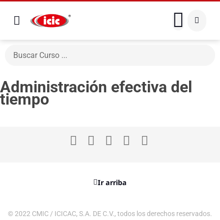
Administración efectiva del
tiempo
Ir arriba
© 2022 CMIC / ICICAC, S.A. DE C.V., todos los derechos reservados.