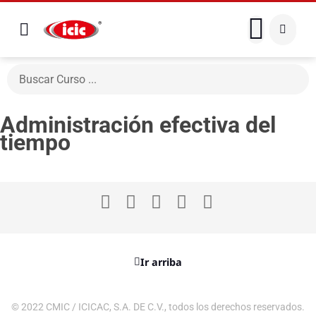
Administración efectiva del
tiempo
Ir arriba
© 2022 CMIC / ICICAC, S.A. DE C.V., todos los derechos reservados.