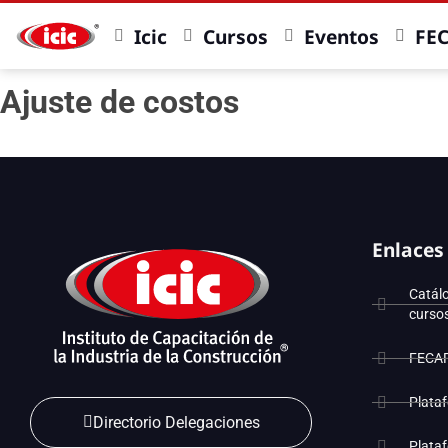
Icic
Cursos
Eventos
FE
Ajuste de costos
Enlaces
Catál
curso
FECA
Plata
Directorio Delegaciones
Plata