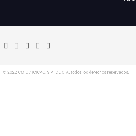
© 2022 CMIC / ICICAC, S.A. DE C.V., todos los derechos reservados.