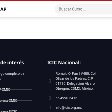
CAP
 de interés
ICIC Nacional:
ogo completo de
Rómulo O' Farril #480, Col.
s
Olivar de los Padres, C.P.
01780, Delegación Álvaro
Obregón, CDMX, México.
P CMIC
55 4990-5415
forma CMIC
info@icic.org.mx
forma EICIC