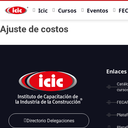
Icic
Cursos
Eventos
FE
Ajuste de costos
Enlaces
Catál
curso
FECA
Plata
Directorio Delegaciones
Plata