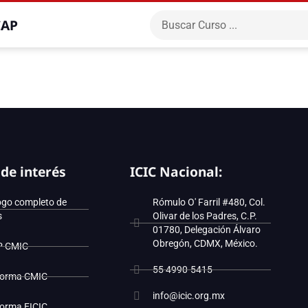
CAP
 de interés
ICIC Nacional:
ogo completo de
Rómulo O' Farril #480, Col.
s
Olivar de los Padres, C.P.
01780, Delegación Álvaro
Obregón, CDMX, México.
P CMIC
55 4990-5415
forma CMIC
info@icic.org.mx
forma EICIC