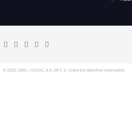
© 2022 CMIC / ICICAC, S.A. DE C.V., todos los derechos reservados.