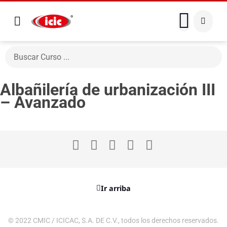
Albañilería de urbanización III
– Avanzado
Ir arriba
© 2022 CMIC / ICICAC, S.A. DE C.V., todos los derechos reservados.