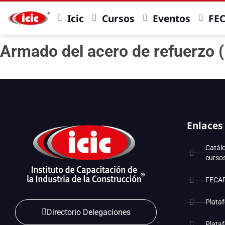
Icic
Cursos
Eventos
FE
Armado del acero de refuerzo (F
Enlaces
Catál
curso
FECA
Plata
Directorio Delegaciones
Plata