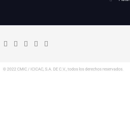
© 2022 CMIC / ICICAC, S.A. DE C.V., todos los derechos reservados.