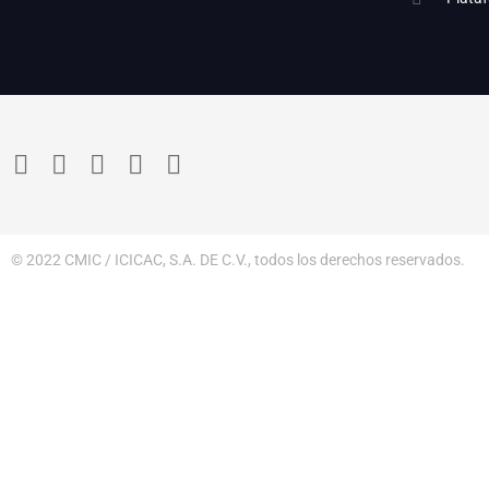
© 2022 CMIC / ICICAC, S.A. DE C.V., todos los derechos reservados.