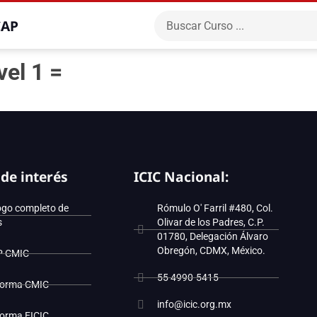
CAP
el 1 =
 de interés
ICIC Nacional:
ogo completo de
Rómulo O' Farril #480, Col.
s
Olivar de los Padres, C.P.
01780, Delegación Álvaro
Obregón, CDMX, México.
P CMIC
55 4990-5415
forma CMIC
info@icic.org.mx
forma EICIC