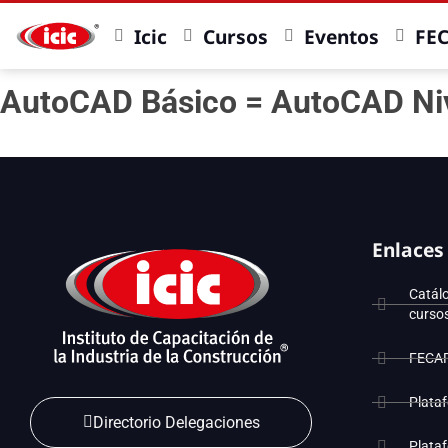
Icic
Cursos
Eventos
FE
AutoCAD Básico = AutoCAD Niv
Enlaces
Catál
curso
FECA
Plata
Directorio Delegaciones
Plata