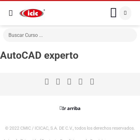
AutoCAD experto
Ir arriba
© 2022 CMIC / ICICAC, S.A. DE C.V., todos los derechos reservados.