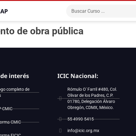
CAP
ento de obra pública
 de interés
ICIC Nacional:
ogo completo de
Rómulo O' Farril #480, Col.
s
Olivar de los Padres, C.P.
01780, Delegación Álvaro
Obregón, CDMX, México.
P CMIC
55 4990-5415
forma CMIC
info@icic.org.mx
forma EICIC