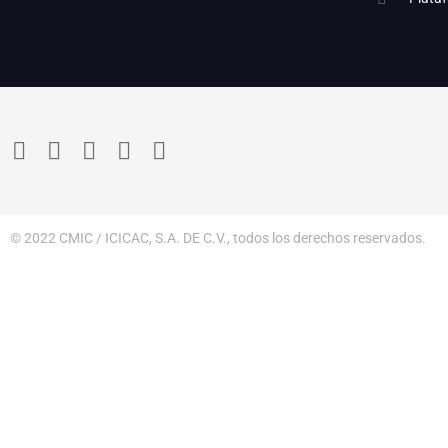
© 2022 CMIC / ICICAC, S.A. DE C.V., todos los derechos reservados.