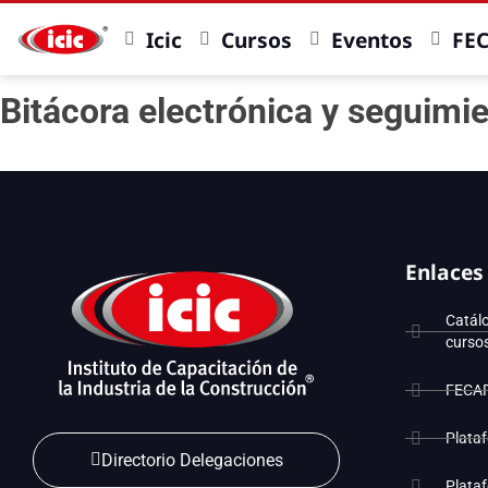
Icic
Cursos
Eventos
FE
Bitácora electrónica y seguimi
Enlaces
Catál
curso
FECA
Plata
Directorio Delegaciones
Plata