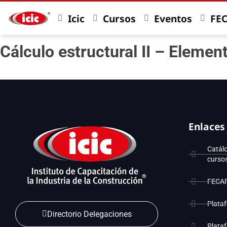
Icic
Cursos
Eventos
FE
Cálculo estructural II – Elemen
Enlaces
Catál
curso
FECA
Plata
Directorio Delegaciones
Plata