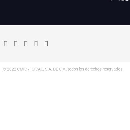
© 2022 CMIC / ICICAC, S.A. DE C.V., todos los derechos reservados.