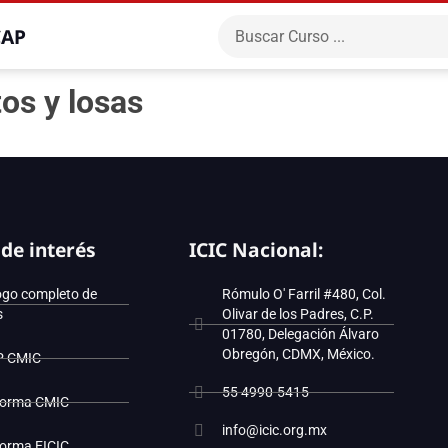
CAP
tos y losas
 de interés
ICIC Nacional:
ogo completo de
Rómulo O' Farril #480, Col.
s
Olivar de los Padres, C.P.
01780, Delegación Álvaro
Obregón, CDMX, México.
P CMIC
55 4990-5415
forma CMIC
info@icic.org.mx
forma EICIC