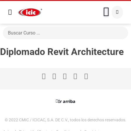
Diplomado Revit Architecture
Ir arriba
© 2022 CMIC / ICICAC, S.A. DE C.V., todos los derechos reservados.