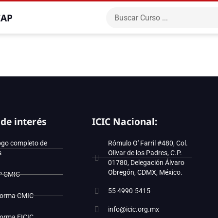
CAP
 de interés
ICIC Nacional:
ogo completo de
Rómulo O' Farril #480, Col.
s
Olivar de los Padres, C.P.
01780, Delegación Álvaro
Obregón, CDMX, México.
P CMIC
55 4990-5415
forma CMIC
info@icic.org.mx
forma EICIC