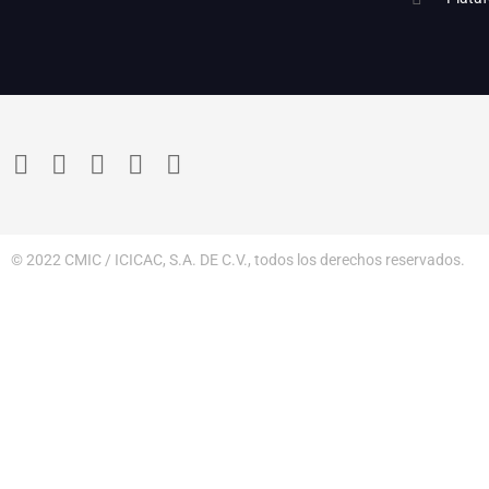
© 2022 CMIC / ICICAC, S.A. DE C.V., todos los derechos reservados.