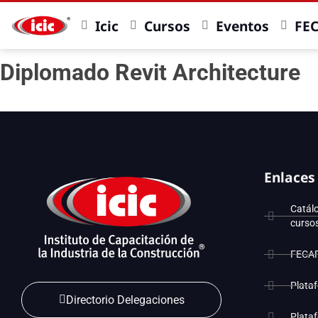
Icic
Cursos
Eventos
FE
Diplomado Revit Architecture
Enlaces
Catál
curso
FECA
Plata
Directorio Delegaciones
Plata