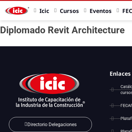
Icic
Cursos
Eventos
FE
Diplomado Revit Architecture
Enlaces
Catál
curso
FECA
Plata
Directorio Delegaciones
Plata