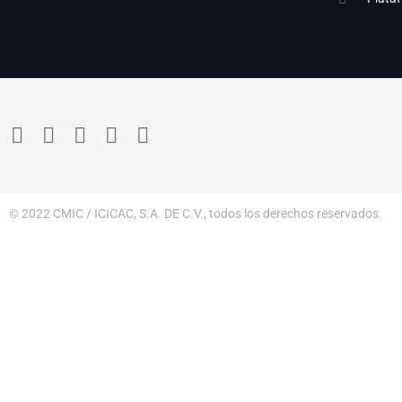
© 2022 CMIC / ICICAC, S.A. DE C.V., todos los derechos reservados.