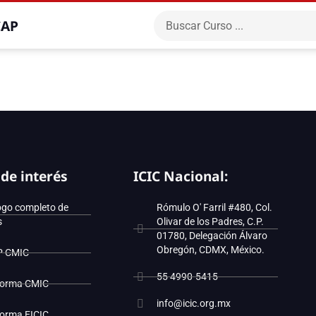
CAP
 de interés
ICIC Nacional:
ogo completo de
Rómulo O' Farril #480, Col.
s
Olivar de los Padres, C.P.
01780, Delegación Álvaro
Obregón, CDMX, México.
P CMIC
55 4990-5415
forma CMIC
info@icic.org.mx
forma EICIC