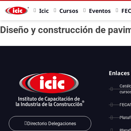
Icic
Cursos
Eventos
FE
Diseño y construcción de pavim
Enlaces
Catál
curso
FECA
Plata
Directorio Delegaciones
Plata