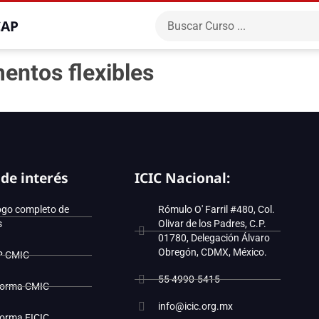
CAP
entos flexibles
 de interés
ICIC Nacional:
ogo completo de
Rómulo O' Farril #480, Col.
s
Olivar de los Padres, C.P.
01780, Delegación Álvaro
Obregón, CDMX, México.
P CMIC
55 4990-5415
forma CMIC
info@icic.org.mx
forma EICIC