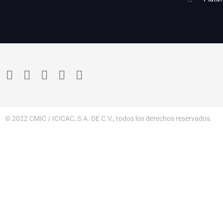
© 2022 CMIC / ICICAC, S.A. DE C.V., todos los derechos reservados.