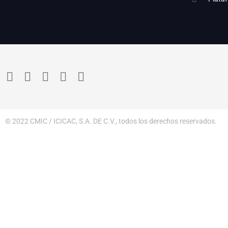
© 2022 CMIC / ICICAC, S.A. DE C.V., todos los derechos reservados.