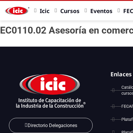
Icic
Cursos
Eventos
FE
EC0110.02 Asesoría en comerci
Enlaces
Catál
curso
FECA
Plata
Directorio Delegaciones
Plata