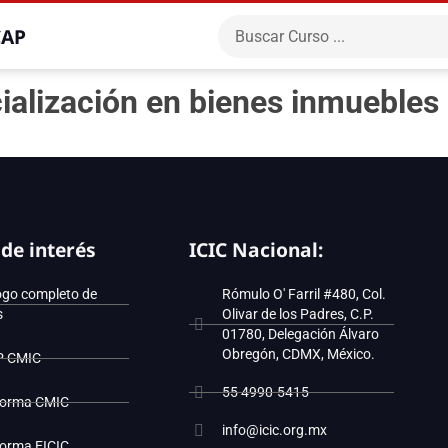
CAP
alización en bienes inmuebles
 de interés
ICIC Nacional:
ogo completo de
Rómulo O' Farril #480, Col.
s
Olivar de los Padres, C.P.
01780, Delegación Álvaro
Obregón, CDMX, México.
P CMIC
55 4990-5415
forma CMIC
info@icic.org.mx
forma EICIC