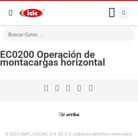
EC0200 Operación de
montacargas horizontal
Ir arriba
© 2022 CMIC / ICICAC, S.A. DE C.V., todos los derechos reservados.