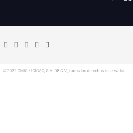
© 2022 CMIC / ICICAC, S.A. DE C.V., todos los derechos reservados.