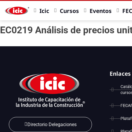
Icic
Cursos
Eventos
FE
EC0219 Análisis de precios uni
Enlaces
Catál
curso
FECA
Plata
Directorio Delegaciones
Plata