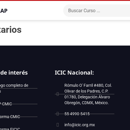
CAP
tarios
 de interés
ICIC Nacional:
ogo completo de
Rómulo O' Farril #480, Col.
s
Olivar de los Padres, C.P.
01780, Delegación Álvaro
Obregón, CDMX, México.
P CMIC
55 4990-5415
forma CMIC
info@icic.org.mx
forma EICIC