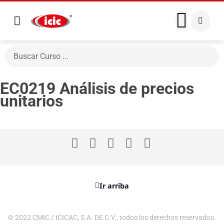
EC0219 Análisis de precios
unitarios
Ir arriba
© 2022 CMIC / ICICAC, S.A. DE C.V., todos los derechos reservados.