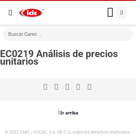
EC0219 Análisis de precios
unitarios
Ir arriba
© 2022 CMIC / ICICAC, S.A. DE C.V., todos los derechos reservados.