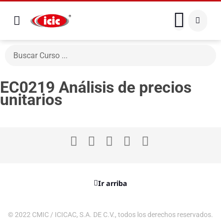
EC0219 Análisis de precios
unitarios
Ir arriba
© 2022 CMIC / ICICAC, S.A. DE C.V., todos los derechos reservados.