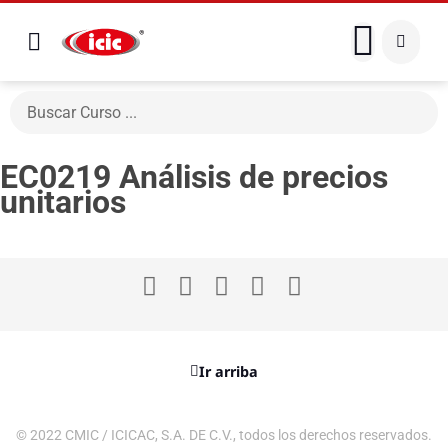
EC0219 Análisis de precios
unitarios
Ir arriba
© 2022 CMIC / ICICAC, S.A. DE C.V., todos los derechos reservados.