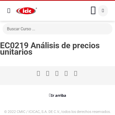
EC0219 Análisis de precios
unitarios
Ir arriba
© 2022 CMIC / ICICAC, S.A. DE C.V., todos los derechos reservados.