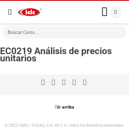
EC0219 Análisis de precios
unitarios
Ir arriba
© 2022 CMIC / ICICAC, S.A. DE C.V., todos los derechos reservados.