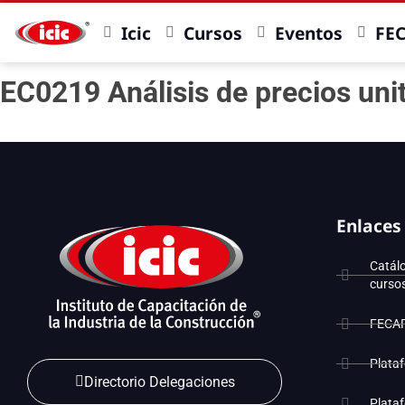
Icic
Cursos
Eventos
FE
EC0219 Análisis de precios uni
Enlaces
Catál
curso
FECA
Plata
Directorio Delegaciones
Plata