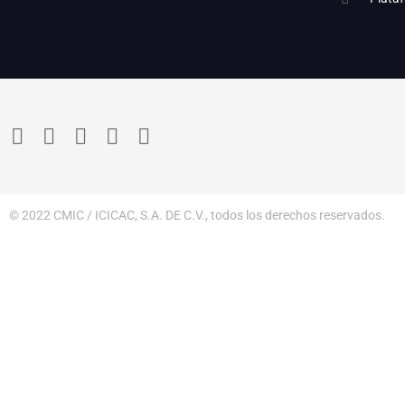
© 2022 CMIC / ICICAC, S.A. DE C.V., todos los derechos reservados.