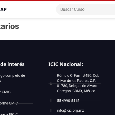
CAP
tarios
 de interés
ICIC Nacional:
ogo completo de
Rómulo O' Farril #480, Col.
s
Olivar de los Padres, C.P.
01780, Delegación Álvaro
Obregón, CDMX, México.
P CMIC
55 4990-5415
forma CMIC
info@icic.org.mx
forma EICIC