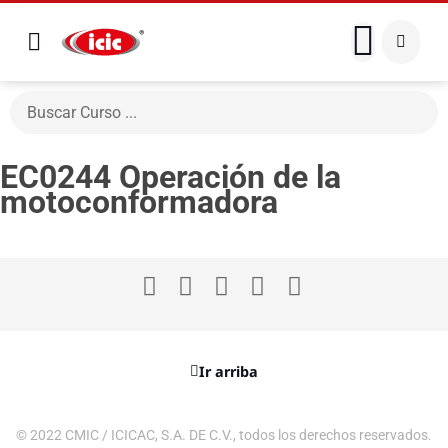
EC0244 Operación de la
motoconformadora
Ir arriba
© 2022 CMIC / ICICAC, S.A. DE C.V., todos los derechos reservados.