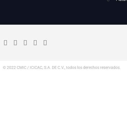
© 2022 CMIC / ICICAC, S.A. DE C.V., todos los derechos reservados.