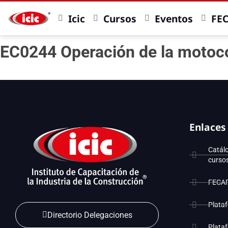
Icic
Cursos
Eventos
FE
EC0244 Operación de la moto
Enlaces
Catál
curso
FECA
Plata
Directorio Delegaciones
Plata