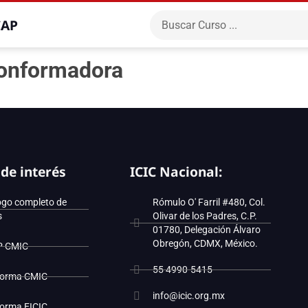
CAP
conformadora
 de interés
ICIC Nacional:
ogo completo de
Rómulo O' Farril #480, Col.
s
Olivar de los Padres, C.P.
01780, Delegación Álvaro
Obregón, CDMX, México.
P CMIC
55 4990-5415
forma CMIC
info@icic.org.mx
forma EICIC