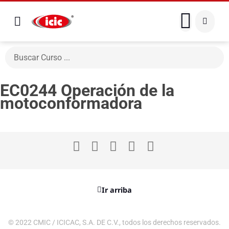
EC0244 Operación de la
motoconformadora
Ir arriba
© 2022 CMIC / ICICAC, S.A. DE C.V., todos los derechos reservados.