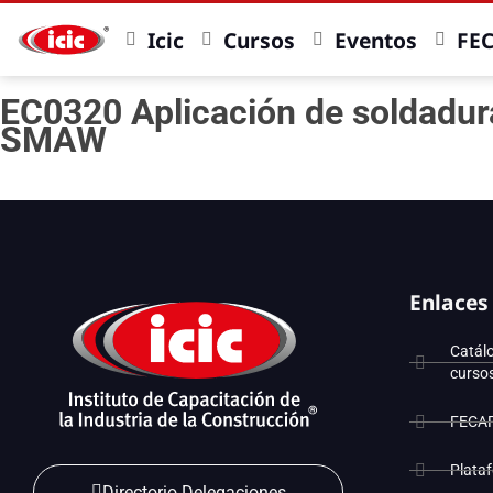
Icic
Cursos
Eventos
FE
EC0320 Aplicación de soldadur
SMAW
Enlaces
Catál
curso
FECA
Plata
Directorio Delegaciones