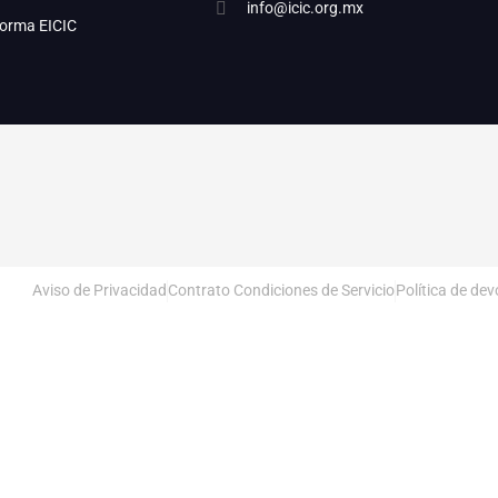
info@icic.org.mx
forma EICIC
Aviso de Privacidad
Contrato Condiciones de Servicio
Política de de