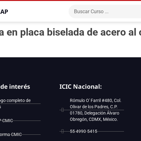
CAP
a en placa biselada de acero a
 de interés
ICIC Nacional:
ogo completo de
Rómulo O' Farril #480, Col.
s
Olivar de los Padres, C.P.
01780, Delegación Álvaro
Obregón, CDMX, México.
P CMIC
55 4990-5415
forma CMIC