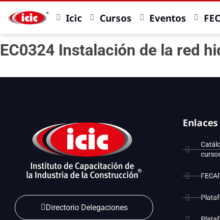
Icic
Cursos
Eventos
FE
EC0324 Instalación de la red hid
Enlaces
Catál
curso
FECA
Plata
Directorio Delegaciones
Plata