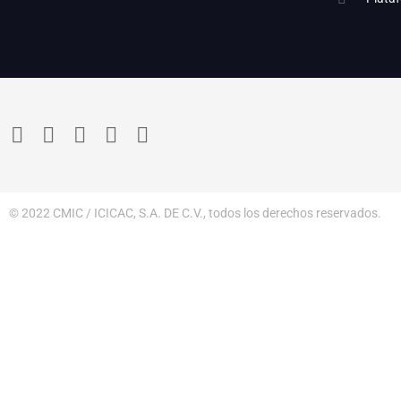
© 2022 CMIC / ICICAC, S.A. DE C.V., todos los derechos reservados.