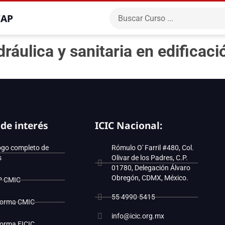
CAP
ráulica y sanitaria en edificaci
 de interés
ICIC Nacional:
ogo completo de
Rómulo O' Farril #480, Col.
s
Olivar de los Padres, C.P.
01780, Delegación Álvaro
Obregón, CDMX, México.
P CMIC
55 4990-5415
forma CMIC
info@icic.org.mx
forma EICIC