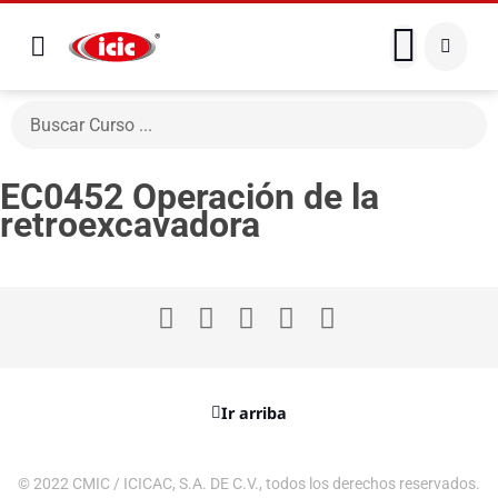
EC0452 Operación de la
retroexcavadora
Ir arriba
© 2022 CMIC / ICICAC, S.A. DE C.V., todos los derechos reservados.