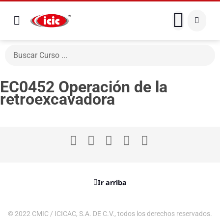
EC0452 Operación de la
retroexcavadora
Ir arriba
© 2022 CMIC / ICICAC, S.A. DE C.V., todos los derechos reservados.