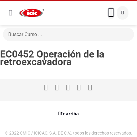
EC0452 Operación de la
retroexcavadora
Ir arriba
© 2022 CMIC / ICICAC, S.A. DE C.V., todos los derechos reservados.