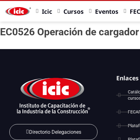
Icic
Cursos
Eventos
FE
EC0526 Operación de cargador 
Enlaces
Catál
curso
FECA
Plata
Directorio Delegaciones
Plata