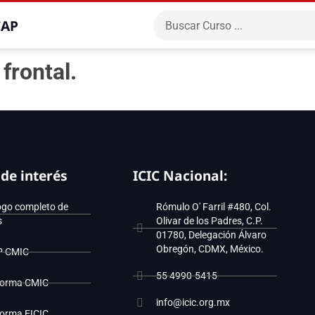
CAP
frontal.
 de interés
ICIC Nacional:
ogo completo de
Rómulo O' Farril #480, Col.
s
Olivar de los Padres, C.P.
01780, Delegación Álvaro
Obregón, CDMX, México.
P CMIC
55 4990-5415
forma CMIC
info@icic.org.mx
forma EICIC