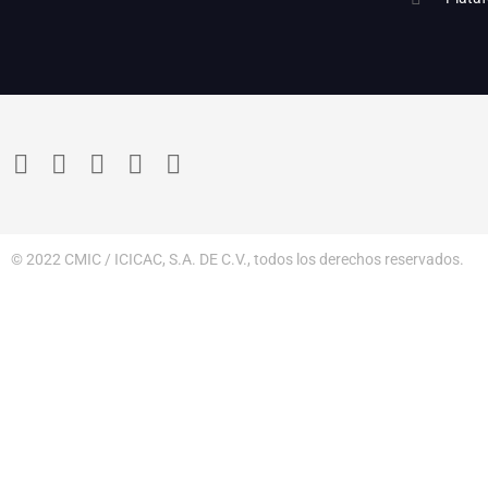
© 2022 CMIC / ICICAC, S.A. DE C.V., todos los derechos reservados.