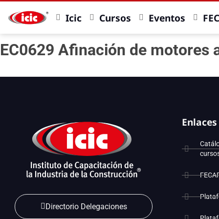
Icic
Cursos
Eventos
FE
EC0629 Afinación de motores a 
Enlaces
Catál
curso
FECA
Plata
Directorio Delegaciones
Plata