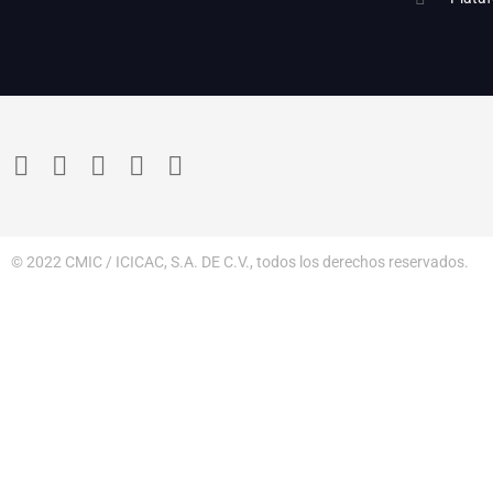
© 2022 CMIC / ICICAC, S.A. DE C.V., todos los derechos reservados.