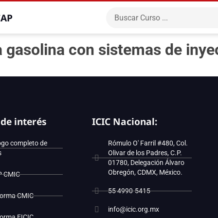
CAP
gasolina con sistemas de inyec
 de interés
ICIC Nacional:
ogo completo de
Rómulo O' Farril #480, Col.
s
Olivar de los Padres, C.P.
01780, Delegación Álvaro
Obregón, CDMX, México.
P CMIC
55 4990-5415
forma CMIC
info@icic.org.mx
forma EICIC