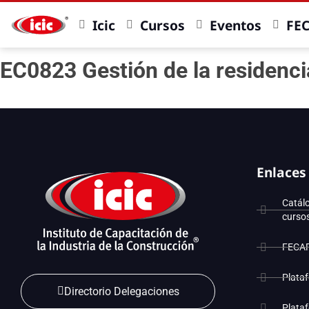
Icic
Cursos
Eventos
FE
EC0823 Gestión de la residenci
Enlaces
Catál
curso
FECA
Plata
Directorio Delegaciones
Plata