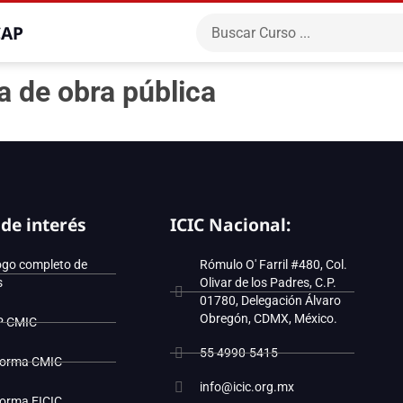
CAP
a de obra pública
 de interés
ICIC Nacional:
ogo completo de
Rómulo O' Farril #480, Col.
s
Olivar de los Padres, C.P.
01780, Delegación Álvaro
Obregón, CDMX, México.
P CMIC
55 4990-5415
forma CMIC
info@icic.org.mx
forma EICIC