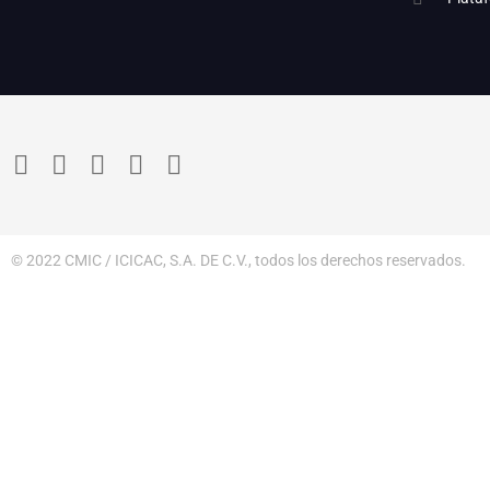
© 2022 CMIC / ICICAC, S.A. DE C.V., todos los derechos reservados.