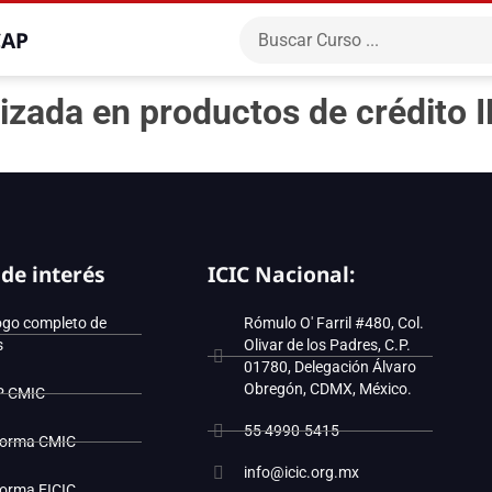
CAP
izada en productos de crédito
 de interés
ICIC Nacional:
ogo completo de
Rómulo O' Farril #480, Col.
s
Olivar de los Padres, C.P.
01780, Delegación Álvaro
Obregón, CDMX, México.
P CMIC
55 4990-5415
forma CMIC
info@icic.org.mx
forma EICIC