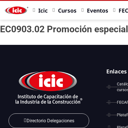
Icic
Cursos
Eventos
FE
EC0903.02 Promoción especial
Enlaces
Catál
curso
FECA
Plata
Directorio Delegaciones
Plata