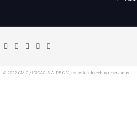
© 2022 CMIC / ICICAC, S.A. DE C.V., todos los derechos reservados.