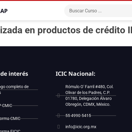
CAP
izada en productos de crédito
 de interés
ICIC Nacional:
ogo completo de
Rómulo O' Farril #480, Col.
s
Olivar de los Padres, C.P.
01780, Delegación Álvaro
Obregón, CDMX, México.
P CMIC
55 4990-5415
forma CMIC
info@icic.org.mx
forma EICIC