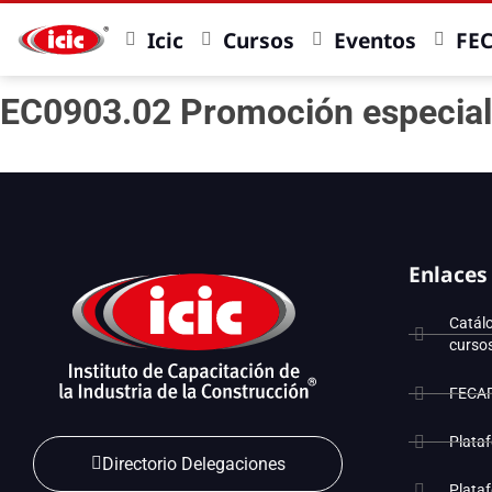
Icic
Cursos
Eventos
FE
EC0903.02 Promoción especial
Enlaces
Catál
curso
FECA
Plata
Directorio Delegaciones
Plata