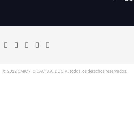
© 2022 CMIC / ICICAC, S.A. DE C.V., todos los derechos reservados.